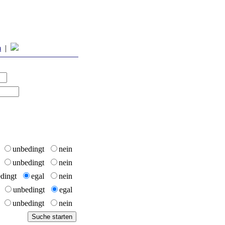
m
|
l
unbedingt
nein
l
unbedingt
nein
edingt
egal
nein
n
unbedingt
egal
l
unbedingt
nein