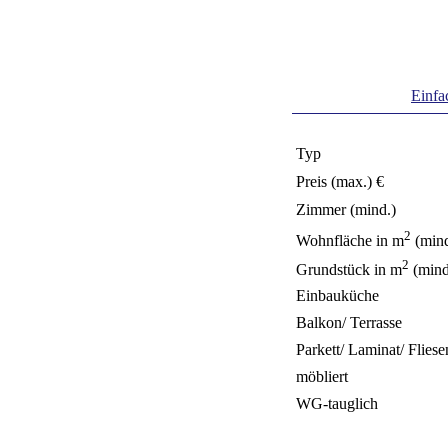
Einfa
Typ
Preis (max.) €
Zimmer (mind.)
2
Wohnfläche in m
(mind
2
Grundstück in m
(mind
Einbauküche
Balkon/ Terrasse
Parkett/ Laminat/ Fliese
möbliert
WG-tauglich