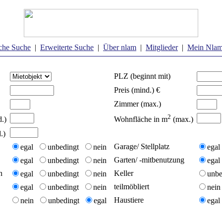
che Suche
|
Erweiterte Suche
|
Über nlam
|
Mitglieder
|
Mein Nla
PLZ (beginnt mit)
Preis (mind.) €
Zimmer (max.)
2
.)
Wohnfläche in m
(max.)
.)
Garage/ Stellplatz
egal
unbedingt
nein
ega
Garten/ -mitbenutzung
egal
unbedingt
nein
ega
n
Keller
egal
unbedingt
nein
unb
teilmöbliert
egal
unbedingt
nein
nei
Haustiere
nein
unbedingt
egal
ega