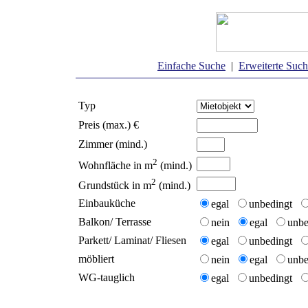
Einfache Suche
|
Erweiterte Suc
Typ
Preis (max.) €
Zimmer (mind.)
2
Wohnfläche in m
(mind.)
2
Grundstück in m
(mind.)
Einbauküche
egal
unbedingt
Balkon/ Terrasse
nein
egal
unb
Parkett/ Laminat/ Fliesen
egal
unbedingt
möbliert
nein
egal
unb
WG-tauglich
egal
unbedingt