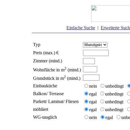
Einfache Suche
|
Erweiterte Suc
Typ
Preis (max.) €
Zimmer (mind.)
2
Wohnfläche in m
(mind.)
2
Grundstück in m
(mind.)
Einbauküche
nein
unbedingt
Balkon/ Terrasse
egal
unbedingt
Parkett/ Laminat/ Fliesen
egal
unbedingt
möbliert
egal
unbedingt
WG-tauglich
nein
egal
unb