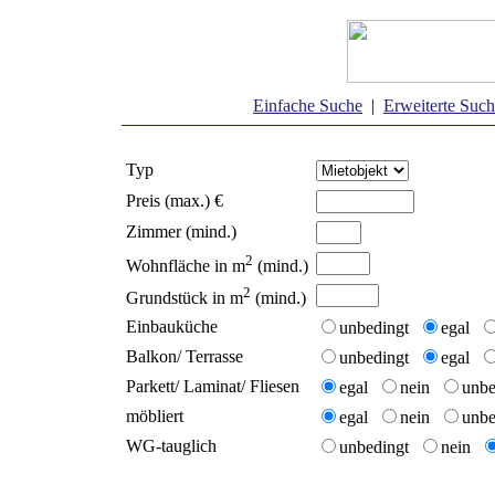
Einfache Suche
|
Erweiterte Suc
Typ
Preis (max.) €
Zimmer (mind.)
2
Wohnfläche in m
(mind.)
2
Grundstück in m
(mind.)
Einbauküche
unbedingt
egal
Balkon/ Terrasse
unbedingt
egal
Parkett/ Laminat/ Fliesen
egal
nein
unb
möbliert
egal
nein
unb
WG-tauglich
unbedingt
nein