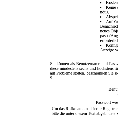
Kosten
Keine 
nötig
Abspei
Auf Wu
Benachrich
neues Obje
passt (Ang
erforderlic
Konfigu
Anzeige v
Sie können als Benutzername und Passw
diese mindestens sechs und höchstens fü
auf Probleme stoßen, beschränken Sie si
9.
Benu
Passwort wie
Um das Risiko automatisierter Registrie
bitte die unter diesem Text abgebildete Z