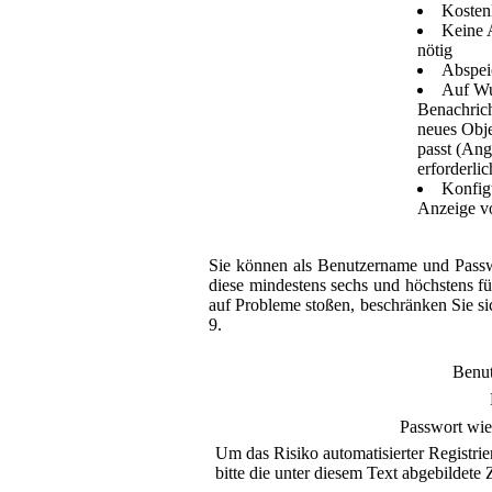
Kosten
Keine 
nötig
Abspei
Auf Wu
Benachrich
neues Obje
passt (Ang
erforderlic
Konfigu
Anzeige v
Sie können als Benutzername und Passw
diese mindestens sechs und höchstens fü
auf Probleme stoßen, beschränken Sie si
9.
Benu
Passwort wie
Um das Risiko automatisierter Registrie
bitte die unter diesem Text abgebildete Z