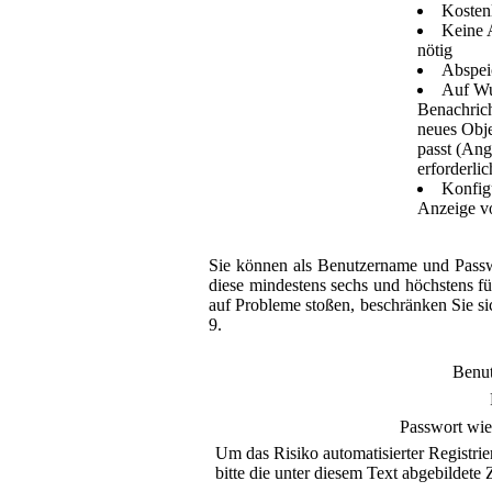
Kosten
Keine 
nötig
Abspei
Auf Wu
Benachrich
neues Obje
passt (Ang
erforderlic
Konfigu
Anzeige v
Sie können als Benutzername und Passw
diese mindestens sechs und höchstens fü
auf Probleme stoßen, beschränken Sie si
9.
Benu
Passwort wie
Um das Risiko automatisierter Registrie
bitte die unter diesem Text abgebildete Z