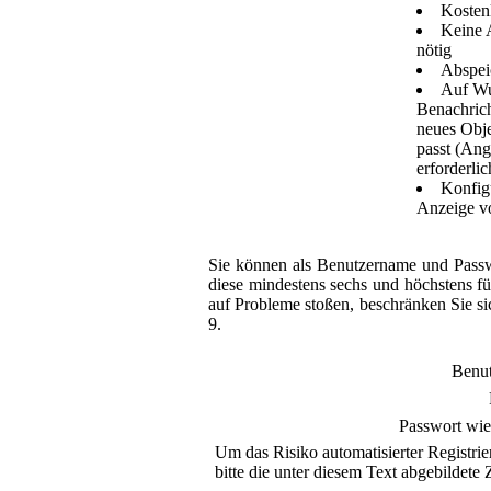
Kosten
Keine 
nötig
Abspei
Auf Wu
Benachrich
neues Obje
passt (Ang
erforderlic
Konfigu
Anzeige v
Sie können als Benutzername und Passw
diese mindestens sechs und höchstens fü
auf Probleme stoßen, beschränken Sie si
9.
Benu
Passwort wie
Um das Risiko automatisierter Registrie
bitte die unter diesem Text abgebildete Z