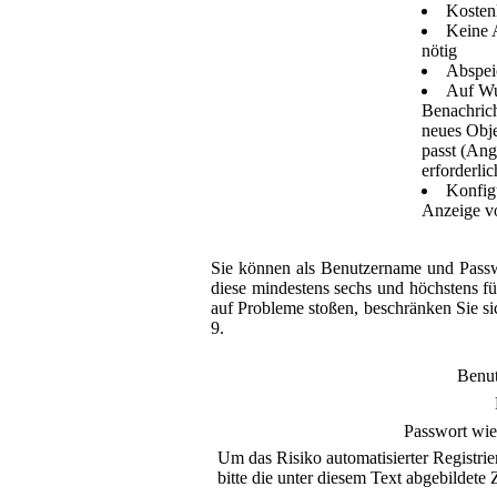
Kosten
Keine 
nötig
Abspei
Auf Wu
Benachrich
neues Obje
passt (Ang
erforderlic
Konfigu
Anzeige v
Sie können als Benutzername und Passw
diese mindestens sechs und höchstens fü
auf Probleme stoßen, beschränken Sie si
9.
Benu
Passwort wie
Um das Risiko automatisierter Registrie
bitte die unter diesem Text abgebildete Z