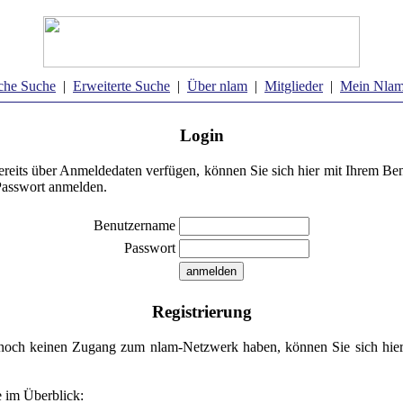
che Suche
|
Erweiterte Suche
|
Über nlam
|
Mitglieder
|
Mein Nla
Login
reits über Anmeldedaten verfügen, können Sie sich hier mit Ihrem B
Passwort anmelden.
Benutzername
Passwort
Registrierung
noch keinen Zugang zum nlam-Netzwerk haben, können Sie sich hier 
e im Überblick: