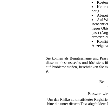
Kosten
Keine 
nötig
Abspei
Auf Wu
Benachrich
neues Obje
passt (Ang
erforderlic
Konfigu
Anzeige v
Sie können als Benutzername und Passw
diese mindestens sechs und höchstens fü
auf Probleme stoßen, beschränken Sie si
9.
Benu
Passwort wie
Um das Risiko automatisierter Registrie
bitte die unter diesem Text abgebildete Z