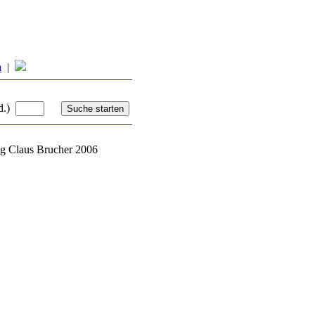
m
|
d.)
g Claus Brucher 2006