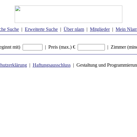
che Suche
|
Erweiterte Suche
|
Über nlam
|
Mitglieder
|
Mein Nla
ginnt mit)
| Preis (max.) €
| Zimmer (min
hutzerklärung
|
Haftungsausschluss
| Gestaltung und Programmierun