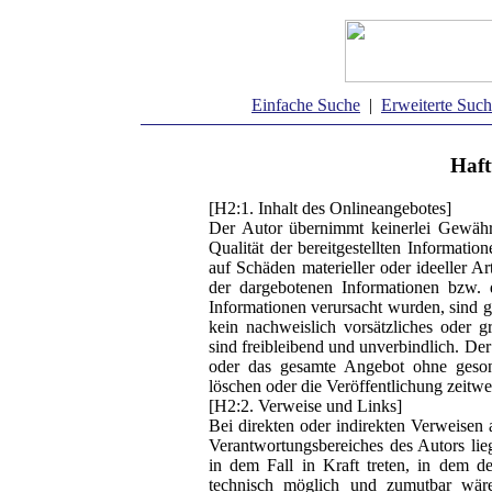
Einfache Suche
|
Erweiterte Suc
Haft
[H2:1. Inhalt des Onlineangebotes]
Der Autor übernimmt keinerlei Gewähr f
Qualität der bereitgestellten Informati
auf Schäden materieller oder ideeller A
der dargebotenen Informationen bzw. 
Informationen verursacht wurden, sind g
kein nachweislich vorsätzliches oder g
sind freibleibend und unverbindlich. Der 
oder das gesamte Angebot ohne geson
löschen oder die Veröffentlichung zeitwei
[H2:2. Verweise und Links]
Bei direkten oder indirekten Verweisen 
Verantwortungsbereiches des Autors lie
in dem Fall in Kraft treten, in dem 
technisch möglich und zumutbar wäre