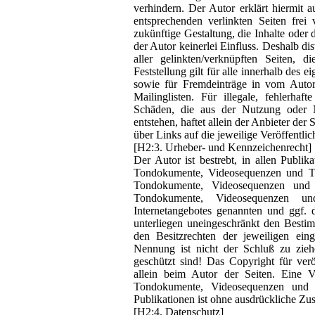
verhindern. Der Autor erklärt hiermit 
entsprechenden verlinkten Seiten frei
zukünftige Gestaltung, die Inhalte oder 
der Autor keinerlei Einfluss. Deshalb dis
aller gelinkten/verknüpften Seiten, 
Feststellung gilt für alle innerhalb des
sowie für Fremdeinträge in vom Autor
Mailinglisten. Für illegale, fehlerhaf
Schäden, die aus der Nutzung oder Ni
entstehen, haftet allein der Anbieter der
über Links auf die jeweilige Veröffentlic
[H2:3. Urheber- und Kennzeichenrecht]
Der Autor ist bestrebt, in allen Publi
Tondokumente, Videosequenzen und Tex
Tondokumente, Videosequenzen und 
Tondokumente, Videosequenzen un
Internetangebotes genannten und ggf.
unterliegen uneingeschränkt den Besti
den Besitzrechten der jeweiligen ein
Nennung ist nicht der Schluß zu zieh
geschützt sind! Das Copyright für veröf
allein beim Autor der Seiten. Eine V
Tondokumente, Videosequenzen und T
Publikationen ist ohne ausdrückliche Zus
[H2:4. Datenschutz]