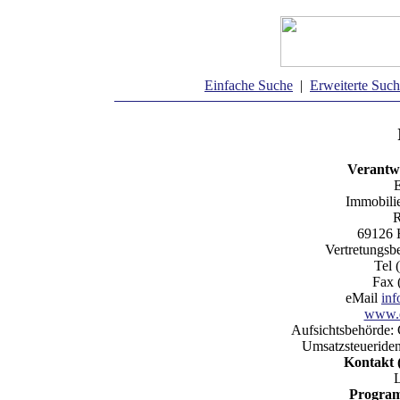
Einfache Suche
|
Erweiterte Suc
Verantwo
E
Immobili
R
69126 
Vertretungsb
Tel 
Fax 
eMail
in
www.e
Aufsichtsbehörde:
Umsatzsteueriden
Kontakt 
Program