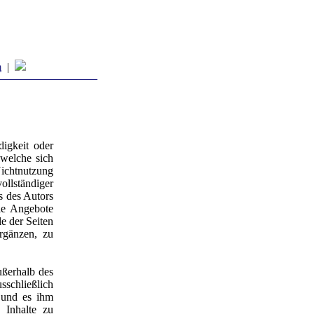
m
|
digkeit oder
 welche sich
Nichtnutzung
llständiger
s des Autors
lle Angebote
le der Seiten
rgänzen, zu
ußerhalb des
sschließlich
 und es ihm
 Inhalte zu