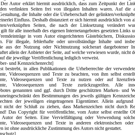
 Der Autor erklärt hiermit ausdrücklich, dass zum Zeitpunkt der Lin
den verlinkten Seiten frei von illegalen Inhalten waren. Auf die 
Gestaltung, die Inhalte oder die Urheberschaft der gelinkten/verknüpfte
inerlei Einfluss. Deshalb distanziert er sich hiermit ausdrücklich von a
nkten/verknüpften Seiten, die nach der Linksetzung verändert wu
 gilt für alle innerhalb des eigenen Internetangebotes gesetzten Links
Fremdeinträge in vom Autor eingerichteten Gästebüchern, Diskussio
en. Für illegale, fehlerhafte oder unvollständige Inhalte und insb
ie aus der Nutzung oder Nichtnutzung solcherart dargebotener In
aftet allein der Anbieter der Seite, auf welche verwiesen wurde, nicht d
uf die jeweilige Veröffentlichung lediglich verweist.
ber- und Kennzeichenrecht]
st bestrebt, in allen Publikationen die Urheberrechte der verwendet
te, Videosequenzen und Texte zu beachten, von ihm selbst erstellt
te, Videosequenzen und Texte zu nutzen oder auf lizenzfrei
nte, Videosequenzen und Texte zurückzugreifen. Alle inn
gebotes genannten und ggf. durch Dritte geschützten Marken- und W
 uneingeschränkt den Bestimmungen des jeweils gültigen Kennzeich
rechten der jeweiligen eingetragenen Eigentümer. Allein aufgrund
t nicht der Schluß zu ziehen, dass Markenzeichen nicht durch Rec
ind! Das Copyright für veröffentlichte, vom Autor selbst erstellte Ob
m Autor der Seiten. Eine Vervielfältigung oder Verwendung solche
te, Videosequenzen und Texte in anderen elektronischen oder
en ist ohne ausdrückliche Zustimmung des Autors nicht gestattet.
nschutz]