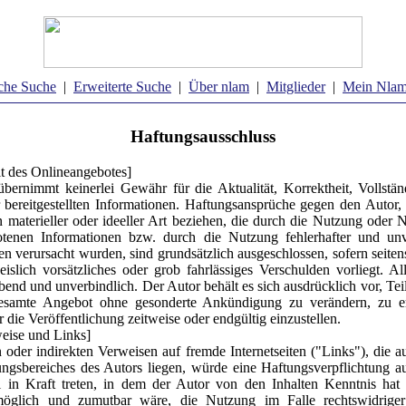
che Suche
|
Erweiterte Suche
|
Über nlam
|
Mitglieder
|
Mein Nla
Haftungsausschluss
lt des Onlineangebotes]
bernimmt keinerlei Gewähr für die Aktualität, Korrektheit, Vollstän
r bereitgestellten Informationen. Haftungsansprüche gegen den Autor,
 materieller oder ideeller Art beziehen, die durch die Nutzung oder 
otenen Informationen bzw. durch die Nutzung fehlerhafter und unvo
en verursacht wurden, sind grundsätzlich ausgeschlossen, sofern seiten
islich vorsätzliches oder grob fahrlässiges Verschulden vorliegt. A
ibend und unverbindlich. Der Autor behält es sich ausdrücklich vor, Tei
esamte Angebot ohne gesonderte Ankündigung zu verändern, zu e
 die Veröffentlichung zeitweise oder endgültig einzustellen.
eise und Links]
n oder indirekten Verweisen auf fremde Internetseiten ("Links"), die a
ngsbereiches des Autors liegen, würde eine Haftungsverpflichtung au
l in Kraft treten, in dem der Autor von den Inhalten Kenntnis hat
möglich und zumutbar wäre, die Nutzung im Falle rechtswidriger