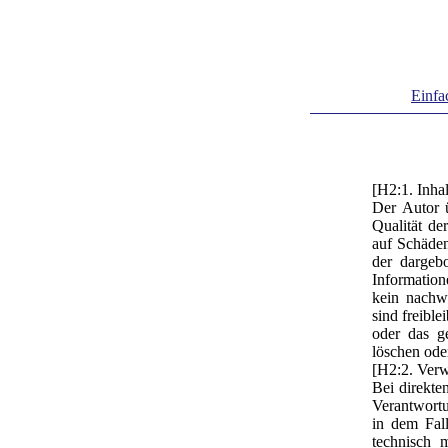
Einfa
[H2:1. Inha
Der Autor ü
Qualität de
auf Schäden
der dargeb
Information
kein nachwe
sind freible
oder das g
löschen oder
[H2:2. Verw
Bei direkte
Verantwortu
in dem Fal
technisch 