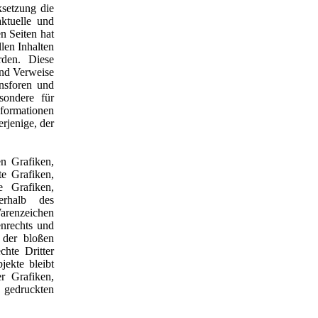
ksetzung die
aktuelle und
n Seiten hat
llen Inhalten
rden. Diese
 und Verweise
nsforen und
esondere für
formationen
erjenige, der
en Grafiken,
e Grafiken,
e Grafiken,
erhalb des
arenzeichen
enrechts und
 der bloßen
hte Dritter
jekte bleibt
r Grafiken,
 gedruckten