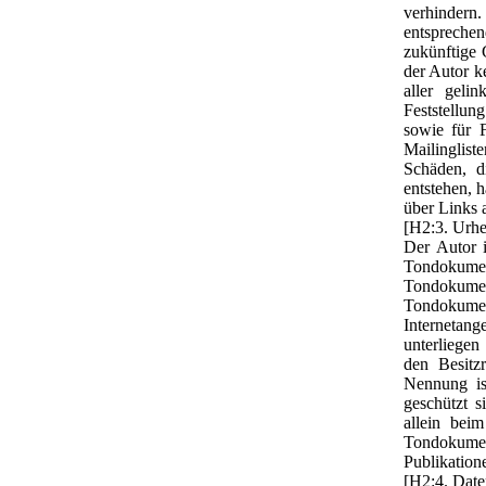
verhindern.
entsprechen
zukünftige 
der Autor ke
aller geli
Feststellung
sowie für 
Mailinglist
Schäden, d
entstehen, h
über Links a
[H2:3. Urhe
Der Autor i
Tondokumen
Tondokumen
Tondokume
Internetan
unterliegen
den Besitz
Nennung is
geschützt s
allein bei
Tondokumen
Publikation
[H2:4. Date