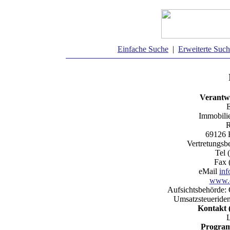
Einfache Suche
|
Erweiterte Suc
Verantwo
E
Immobili
R
69126 
Vertretungsb
Tel 
Fax 
eMail
in
www.e
Aufsichtsbehörde:
Umsatzsteueriden
Kontakt 
Program