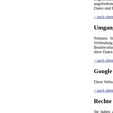
angefordert
Daten sind 
↑ nach obe
Umgang
Nehmen Sie
Verbindung
Beantwortu
diese Daten
↑ nach obe
Google
Diese Websi
↑ nach obe
Rechte
Sie haben a