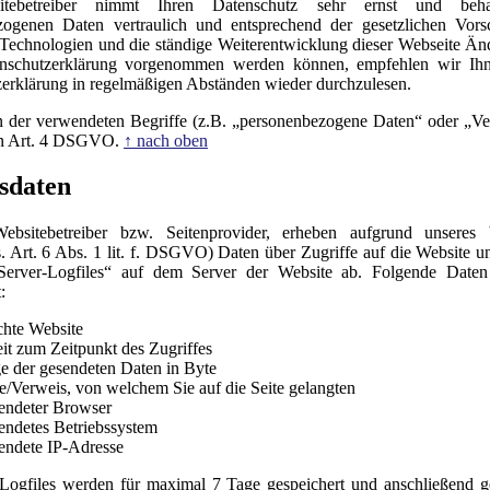
tebetreiber nimmt Ihren Datenschutz sehr ernst und beha
zogenen Daten vertraulich und entsprechend der gesetzlichen Vorsc
Technologien und die ständige Weiterentwicklung dieser Webseite Ä
enschutzerklärung vorgenommen werden können, empfehlen wir Ihn
erklärung in regelmäßigen Abständen wieder durchzulesen.
n der verwendeten Begriffe (z.B. „personenbezogene Daten“ oder „Ve
 in Art. 4 DSGVO.
↑ nach oben
sdaten
ebsitebetreiber bzw. Seitenprovider, erheben aufgrund unseres b
(s. Art. 6 Abs. 1 lit. f. DSGVO) Daten über Zugriffe auf die Website u
„Server-Logfiles“ auf dem Server der Website ab. Folgende Date
:
hte Website
it zum Zeitpunkt des Zugriffes
 der gesendeten Daten in Byte
e/Verweis, von welchem Sie auf die Seite gelangten
endeter Browser
ndetes Betriebssystem
ndete IP-Adresse
Logfiles werden für maximal 7 Tage gespeichert und anschließend g