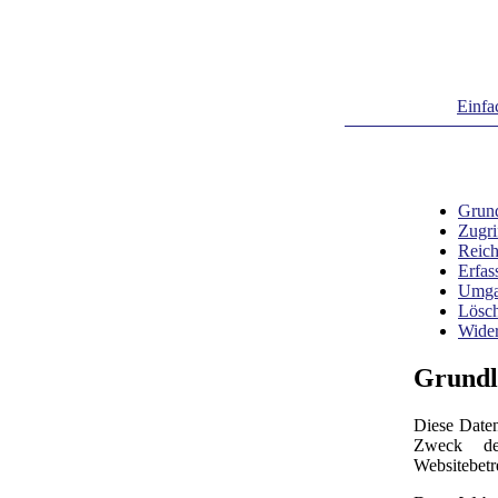
Einfa
Grun
Zugri
Reic
Erfas
Umga
Lösc
Wider
Grundl
Diese Daten
Zweck de
Websitebetr