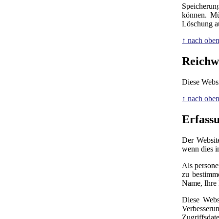
Speicherung
können. Mü
Löschung au
↑ nach obe
Reichw
Diese Websi
↑ nach obe
Erfass
Der Website
wenn dies i
Als persone
zu bestimme
Name, Ihre
Diese Webs
Verbesseru
Zugriffsda