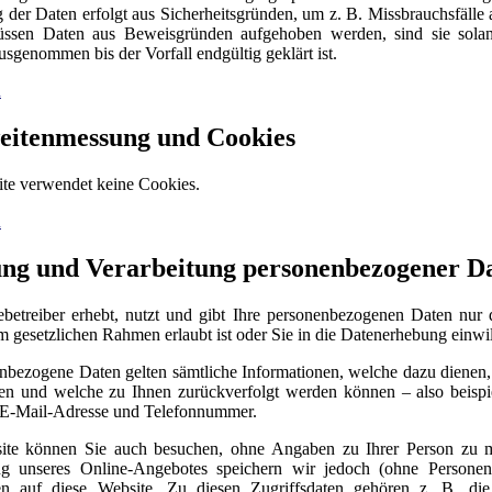
 der Daten erfolgt aus Sicherheitsgründen, um z. B. Missbrauchsfälle 
ssen Daten aus Beweisgründen aufgehoben werden, sind sie sola
sgenommen bis der Vorfall endgültig geklärt ist.
n
eitenmessung und Cookies
te verwendet keine Cookies.
n
ung und Verarbeitung personenbezogener D
betreiber erhebt, nutzt und gibt Ihre personenbezogenen Daten nur 
m gesetzlichen Rahmen erlaubt ist oder Sie in die Datenerhebung einwil
nbezogene Daten gelten sämtliche Informationen, welche dazu dienen,
n und welche zu Ihnen zurückverfolgt werden können – also beispi
 E-Mail-Adresse und Telefonnummer.
ite können Sie auch besuchen, ohne Angaben zu Ihrer Person zu 
ng unseres Online-Angebotes speichern wir jedoch (ohne Personen
ten auf diese Website. Zu diesen Zugriffsdaten gehören z. B. di