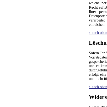
welche per
Recht auf B
Ihrer per
Datenporta
verarbeite
einreichen.
↑ nach obe
Löschu
Sofern Ihr 
Vorratsdate
gespeichert
und es kein
durchgeführ
erfolgt ein
und nicht f
↑ nach obe
Widers