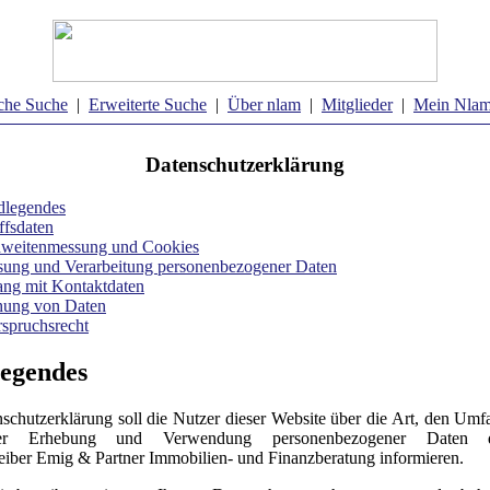
che Suche
|
Erweiterte Suche
|
Über nlam
|
Mitglieder
|
Mein Nla
Datenschutzerklärung
dlegendes
ffsdaten
hweitenmessung und Cookies
sung und Verarbeitung personenbezogener Daten
ng mit Kontaktdaten
hung von Daten
spruchsrecht
egendes
schutzerklärung soll die Nutzer dieser Website über die Art, den Um
r Erhebung und Verwendung personenbezogener Daten 
eiber Emig & Partner Immobilien- und Finanzberatung informieren.