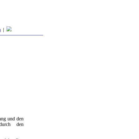
m
|
fang und den
durch den