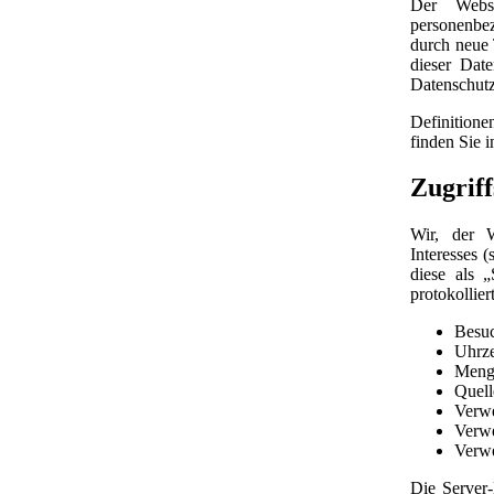
Der Websi
personenbe
durch neue 
dieser Dat
Datenschutz
Definitione
finden Sie
Zugriff
Wir, der W
Interesses 
diese als 
protokolliert
Besuc
Uhrze
Menge
Quell
Verw
Verwe
Verwe
Die Server-