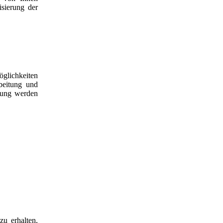
isierung der
glichkeiten
beitung und
gung werden
zu erhalten,