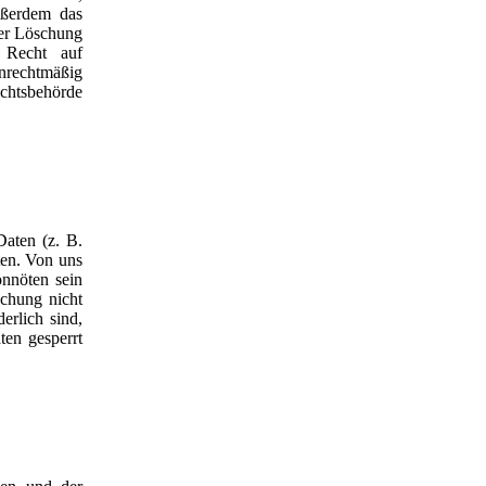
ußerdem das
der Löschung
 Recht auf
nrechtmäßig
chtsbehörde
Daten (z. B.
ten. Von uns
onnöten sein
schung nicht
erlich sind,
ten gesperrt