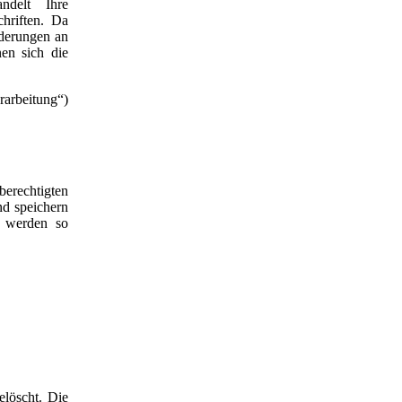
ndelt Ihre
hriften. Da
nderungen an
en sich die
rarbeitung“)
erechtigten
nd speichern
n werden so
elöscht. Die