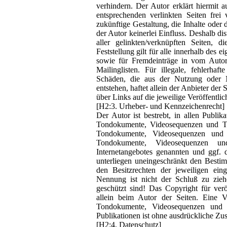
verhindern. Der Autor erklärt hiermit 
entsprechenden verlinkten Seiten frei
zukünftige Gestaltung, die Inhalte oder 
der Autor keinerlei Einfluss. Deshalb dis
aller gelinkten/verknüpften Seiten, 
Feststellung gilt für alle innerhalb des
sowie für Fremdeinträge in vom Autor
Mailinglisten. Für illegale, fehlerhaf
Schäden, die aus der Nutzung oder Ni
entstehen, haftet allein der Anbieter der
über Links auf die jeweilige Veröffentlic
[H2:3. Urheber- und Kennzeichenrecht]
Der Autor ist bestrebt, in allen Publi
Tondokumente, Videosequenzen und Tex
Tondokumente, Videosequenzen und 
Tondokumente, Videosequenzen un
Internetangebotes genannten und ggf.
unterliegen uneingeschränkt den Besti
den Besitzrechten der jeweiligen ein
Nennung ist nicht der Schluß zu zieh
geschützt sind! Das Copyright für veröf
allein beim Autor der Seiten. Eine V
Tondokumente, Videosequenzen und T
Publikationen ist ohne ausdrückliche Zus
[H2:4. Datenschutz]