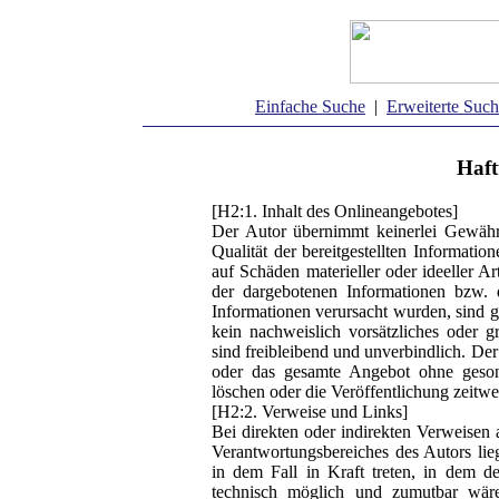
Einfache Suche
|
Erweiterte Suc
Haft
[H2:1. Inhalt des Onlineangebotes]
Der Autor übernimmt keinerlei Gewähr f
Qualität der bereitgestellten Informati
auf Schäden materieller oder ideeller A
der dargebotenen Informationen bzw. 
Informationen verursacht wurden, sind g
kein nachweislich vorsätzliches oder g
sind freibleibend und unverbindlich. Der 
oder das gesamte Angebot ohne geson
löschen oder die Veröffentlichung zeitwei
[H2:2. Verweise und Links]
Bei direkten oder indirekten Verweisen 
Verantwortungsbereiches des Autors lie
in dem Fall in Kraft treten, in dem 
technisch möglich und zumutbar wäre