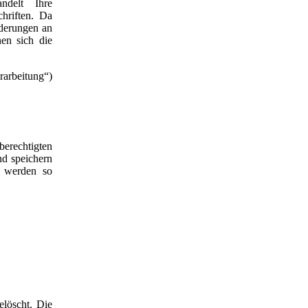
ndelt Ihre
hriften. Da
nderungen an
en sich die
rarbeitung“)
erechtigten
nd speichern
n werden so
elöscht. Die