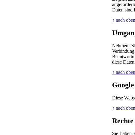
angefordert
Daten sind 
↑ nach obe
Umgang
Nehmen Sie
Verbindung
Beantwortu
diese Daten
↑ nach obe
Google
Diese Websi
↑ nach obe
Rechte
Sie haben a