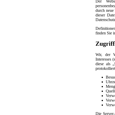
Der Websi
personenbe
durch neue 
dieser Dat
Datenschutz
Definitione
finden Sie
Zugriff
Wir, der W
Interesses 
diese als 
protokolliert
Besuc
Uhrze
Menge
Quell
Verw
Verwe
Verwe
Die Server-