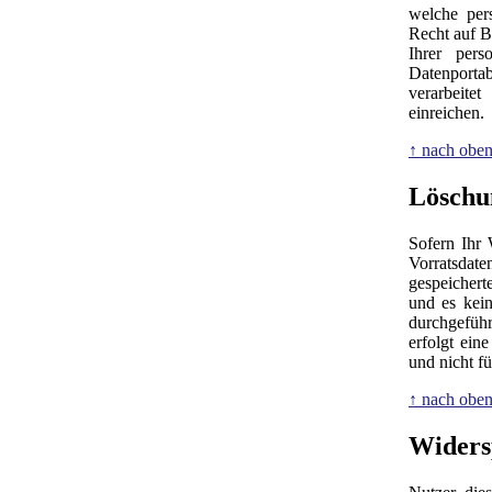
welche per
Recht auf B
Ihrer per
Datenporta
verarbeite
einreichen.
↑ nach obe
Löschu
Sofern Ihr 
Vorratsdate
gespeichert
und es kein
durchgeführ
erfolgt ein
und nicht f
↑ nach obe
Widers