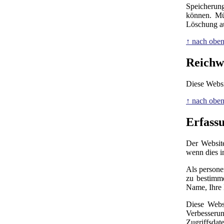
Speicherung
können. Mü
Löschung au
↑ nach obe
Reichw
Diese Websi
↑ nach obe
Erfass
Der Website
wenn dies i
Als persone
zu bestimme
Name, Ihre
Diese Webs
Verbesseru
Zugriffsda