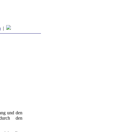
m
|
fang und den
durch den