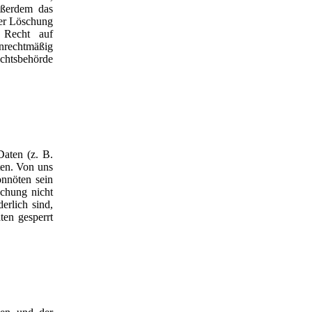
ußerdem das
der Löschung
 Recht auf
nrechtmäßig
chtsbehörde
Daten (z. B.
ten. Von uns
onnöten sein
schung nicht
erlich sind,
ten gesperrt