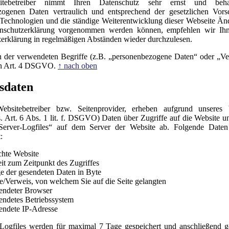
tebetreiber nimmt Ihren Datenschutz sehr ernst und beha
zogenen Daten vertraulich und entsprechend der gesetzlichen Vorsc
Technologien und die ständige Weiterentwicklung dieser Webseite Ä
enschutzerklärung vorgenommen werden können, empfehlen wir Ihn
erklärung in regelmäßigen Abständen wieder durchzulesen.
n der verwendeten Begriffe (z.B. „personenbezogene Daten“ oder „Ve
 in Art. 4 DSGVO.
↑ nach oben
sdaten
ebsitebetreiber bzw. Seitenprovider, erheben aufgrund unseres b
(s. Art. 6 Abs. 1 lit. f. DSGVO) Daten über Zugriffe auf die Website u
„Server-Logfiles“ auf dem Server der Website ab. Folgende Date
:
hte Website
it zum Zeitpunkt des Zugriffes
 der gesendeten Daten in Byte
e/Verweis, von welchem Sie auf die Seite gelangten
endeter Browser
ndetes Betriebssystem
ndete IP-Adresse
Logfiles werden für maximal 7 Tage gespeichert und anschließend g