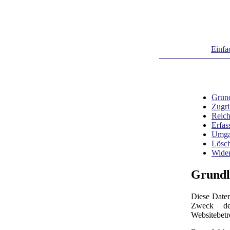
Einfa
Grun
Zugri
Reic
Erfas
Umga
Lösc
Wider
Grundl
Diese Daten
Zweck de
Websitebetr