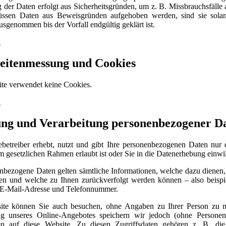
 der Daten erfolgt aus Sicherheitsgründen, um z. B. Missbrauchsfälle 
ssen Daten aus Beweisgründen aufgehoben werden, sind sie sola
sgenommen bis der Vorfall endgültig geklärt ist.
n
eitenmessung und Cookies
te verwendet keine Cookies.
n
ung und Verarbeitung personenbezogener D
betreiber erhebt, nutzt und gibt Ihre personenbezogenen Daten nur 
m gesetzlichen Rahmen erlaubt ist oder Sie in die Datenerhebung einwil
nbezogene Daten gelten sämtliche Informationen, welche dazu dienen,
n und welche zu Ihnen zurückverfolgt werden können – also beispi
 E-Mail-Adresse und Telefonnummer.
ite können Sie auch besuchen, ohne Angaben zu Ihrer Person zu 
ng unseres Online-Angebotes speichern wir jedoch (ohne Personen
ten auf diese Website. Zu diesen Zugriffsdaten gehören z. B. di