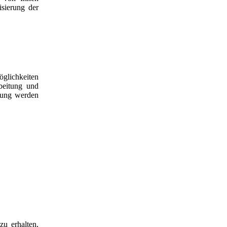
isierung der
glichkeiten
beitung und
gung werden
zu erhalten,