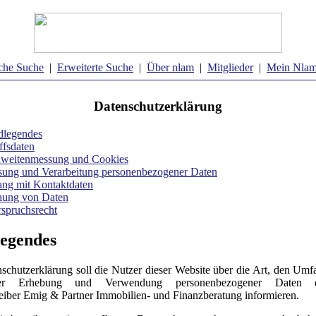
che Suche
|
Erweiterte Suche
|
Über nlam
|
Mitglieder
|
Mein Nla
Datenschutzerklärung
dlegendes
ffsdaten
hweitenmessung und Cookies
sung und Verarbeitung personenbezogener Daten
ng mit Kontaktdaten
hung von Daten
spruchsrecht
egendes
schutzerklärung soll die Nutzer dieser Website über die Art, den Um
r Erhebung und Verwendung personenbezogener Daten 
eiber Emig & Partner Immobilien- und Finanzberatung informieren.