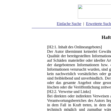
Einfache Suche
|
Erweiterte Suc
Haft
[H2:1. Inhalt des Onlineangebotes]
Der Autor übernimmt keinerlei Gewähr f
Qualität der bereitgestellten Informati
auf Schäden materieller oder ideeller A
der dargebotenen Informationen bzw. 
Informationen verursacht wurden, sind g
kein nachweislich vorsätzliches oder g
sind freibleibend und unverbindlich. Der 
oder das gesamte Angebot ohne geson
löschen oder die Veröffentlichung zeitwei
[H2:2. Verweise und Links]
Bei direkten oder indirekten Verweisen 
Verantwortungsbereiches des Autors lie
in dem Fall in Kraft treten, in dem 
technisch möglich und zumutbar wäre