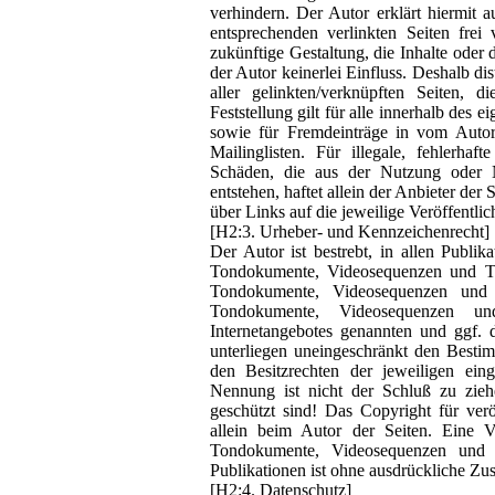
verhindern. Der Autor erklärt hiermit 
entsprechenden verlinkten Seiten frei
zukünftige Gestaltung, die Inhalte oder 
der Autor keinerlei Einfluss. Deshalb dis
aller gelinkten/verknüpften Seiten, 
Feststellung gilt für alle innerhalb des
sowie für Fremdeinträge in vom Autor
Mailinglisten. Für illegale, fehlerhaf
Schäden, die aus der Nutzung oder Ni
entstehen, haftet allein der Anbieter der
über Links auf die jeweilige Veröffentlic
[H2:3. Urheber- und Kennzeichenrecht]
Der Autor ist bestrebt, in allen Publi
Tondokumente, Videosequenzen und Tex
Tondokumente, Videosequenzen und 
Tondokumente, Videosequenzen un
Internetangebotes genannten und ggf.
unterliegen uneingeschränkt den Besti
den Besitzrechten der jeweiligen ein
Nennung ist nicht der Schluß zu zieh
geschützt sind! Das Copyright für veröf
allein beim Autor der Seiten. Eine V
Tondokumente, Videosequenzen und T
Publikationen ist ohne ausdrückliche Zus
[H2:4. Datenschutz]